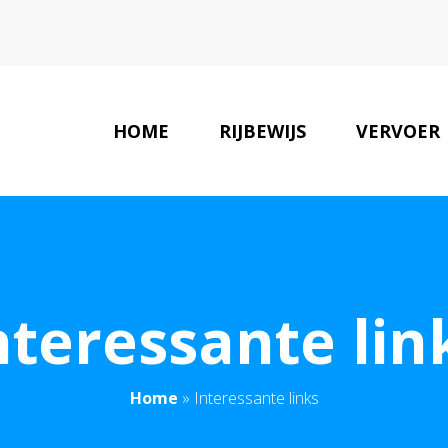
HOME
RIJBEWIJS
VERVOER
nteressante lin
Home
»
Interessante links