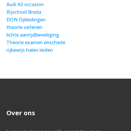
Audi A3 occasion
Rijschool Breda
DON Opleidingen
theorie oefenen
lichte aanrijdbeveiliging
Theorie examen enschede
rijbewijs halen leiden
Over ons